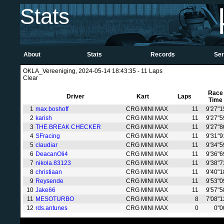
Stats
About
Stats
Records
Ser
OKLA_Vereeniging, 2024-05-14 18:43:35 - 11 Laps
Clear
Race
Driver
Kart
Laps
Time
1
max.boshoff
CRG MINI MAX
11
9'27"1
2
karish
CRG MINI MAX
11
9'27"5
3
THE BREAK CHECKER
CRG MINI MAX
11
9'27"8
4
SFracing
CRG MINI MAX
11
9'31"9
5
claudiar
CRG MINI MAX
11
9'34"5
6
DeacanOli4
CRG MINI MAX
11
9'36"6
7
nikola.83123
CRG MINI MAX
11
9'38"7
8
christiaan
CRG MINI MAX
11
9'40"1
9
Reysende
CRG MINI MAX
11
9'53"0
10
Jake66
CRG MINI MAX
11
9'57"5
11
MESOTURBO
CRG MINI MAX
8
7'08"1
12
rds.antunes
CRG MINI MAX
0
0"0